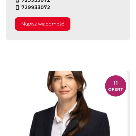
729933072
729933072
Napisz wiadomość
11
OFERT