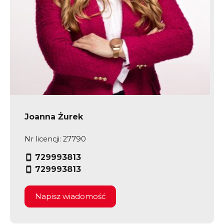
Joanna Żurek
Nr licencji: 27790
729993813
729993813
Napisz wiadomość