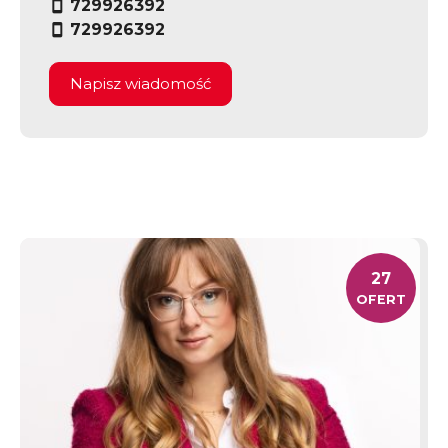
729926392
729926392
Napisz wiadomość
27
OFERT