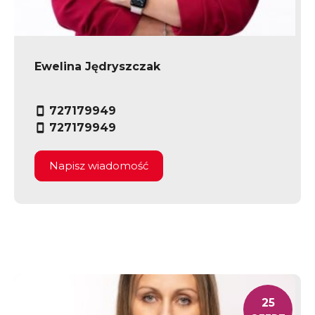
Ewelina Jędryszczak
727179949
727179949
Napisz wiadomość
25