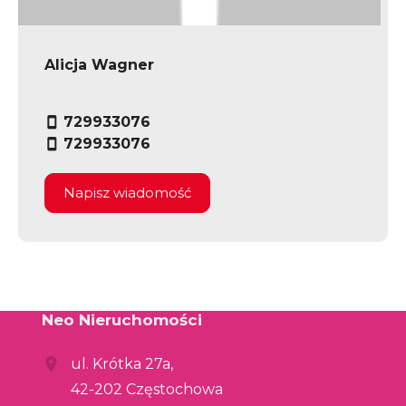
Alicja Wagner
729933076
729933076
Napisz wiadomość
Neo Nieruchomości
ul. Krótka 27a,
42-202 Częstochowa