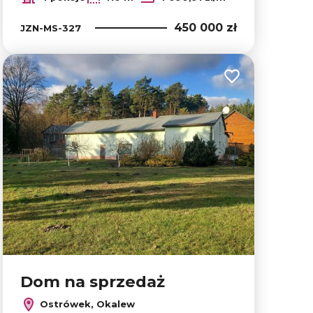
450 000 zł
JZN-MS-327
lubionych
Dodaj do ulubion
Dom na sprzedaż
Ostrówek, Okalew