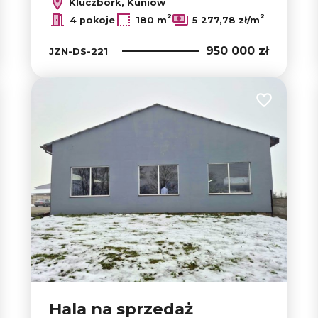
Kluczbork, Kuniów
2
2
4 pokoje
180 m
5 277,78 zł/m
950 000 zł
JZN-DS-221
 do ulubionych
Dodaj do u
Hala na sprzedaż