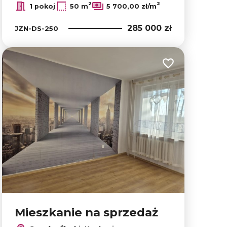
2
2
1 pokoj
50 m
5 700,00 zł/m
285 000 zł
JZN-DS-250
lubionych
Dodaj do ulubion
Mieszkanie na sprzedaż