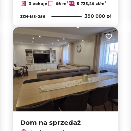
2
2
3 pokoje
68 m
5 735,29 zł/m
390 000 zł
JZN-MS-256
 do ulubionych
Dodaj do u
Dom na sprzedaż