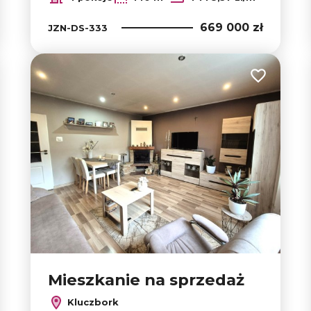
669 000 zł
JZN-DS-333
 do ulubionych
Dodaj do u
Mieszkanie na sprzedaż
Kluczbork