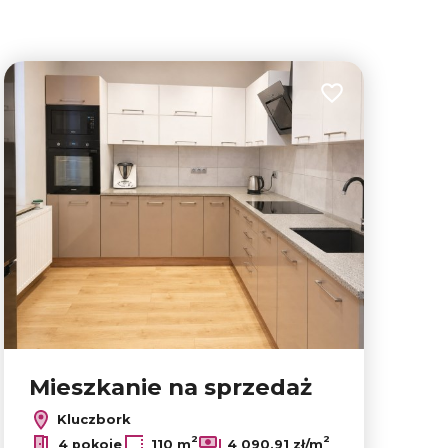
lubionych
Dodaj do ulubion
Mieszkanie na sprzedaż
Kluczbork
Leaflet
|
© OpenMapTiles
© OpenStreetMap contributors
2
2
4 pokoje
110 m
4 090,91 zł/m