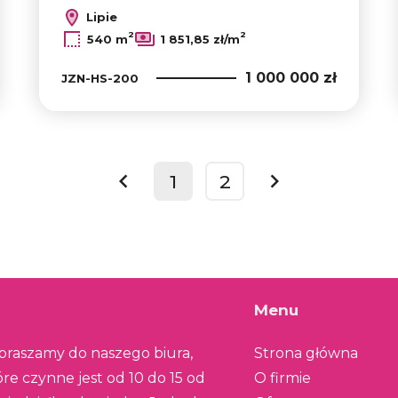
Lipie
2
2
540 m
1 851,85 zł/m
1 000 000 zł
JZN-HS-200
1
2
prev
next
Menu
praszamy do naszego biura,
Strona główna
óre czynne jest od 10 do 15 od
O firmie