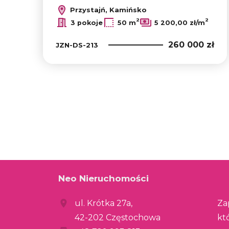
Przystajń, Kamińsko
2
2
3 pokoje
50 m
5 200,00 zł/m
260 000 zł
JZN-DS-213
Neo Nieruchomości
ul. Krótka 27a,
Za
42-202 Częstochowa
kt