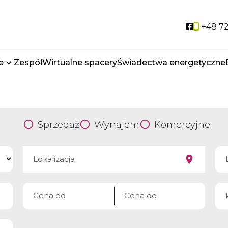
Social li
+48 72
e
Zespół
Wirtualne spacery
Świadectwa energetyczne
Sprzedaż
Wynajem
Komercyjne