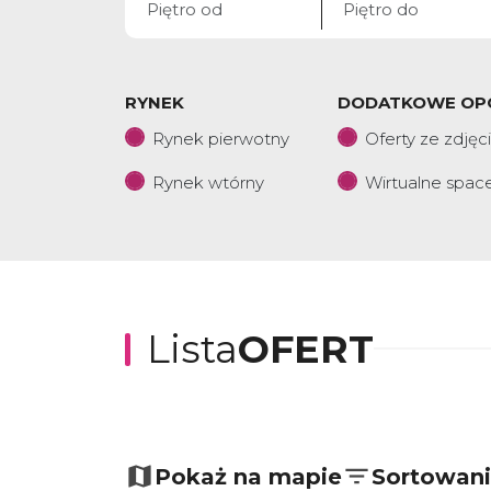
RYNEK
DODATKOWE OP
Rynek pierwotny
Oferty ze zdjęc
Rynek wtórny
Wirtualne spac
Lista
OFERT
+
−
Pokaż na mapie
Sortowan