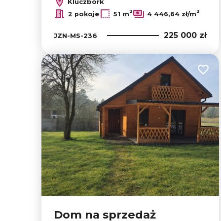
Kluczbork
2
2
2 pokoje
51 m
4 446,64 zł/m
225 000 zł
JZN-MS-236
Dodaj
Dom na sprzedaż