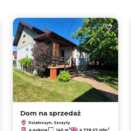
tabela
lista
4
 do ulubionych
Dodaj do u
2
7
6
3
Dom na sprzedaż
Działoszyn, Szczyty
2
2
4 pokoje
140 m
4 778,57 zł/m