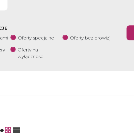
CJE
iami
Oferty specjalne
Oferty bez prowizji
ery
Oferty na
wyłączność
ie