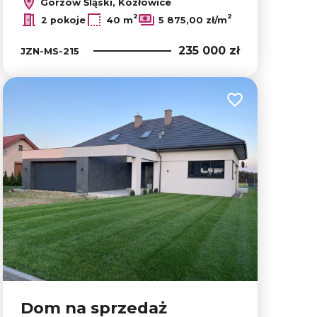
Gorzów Śląski, Kozłowice
2
2
2 pokoje
40 m
5 875,00 zł/m
235 000 zł
JZN-MS-215
lubionych
Dodaj do ulubion
Dom na sprzedaż