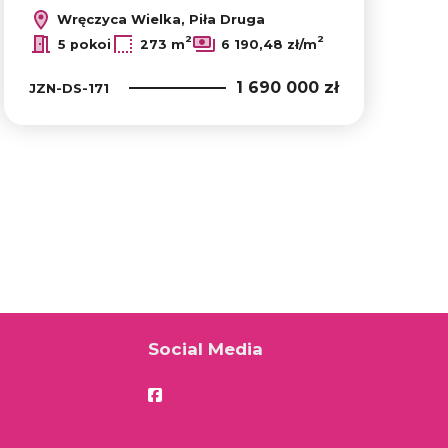
Wręczyca Wielka, Piła Druga
2
2
5 pokoi
273 m
6 190,48 zł/m
1 690 000 zł
JZN-DS-171
Social Media
Facebook