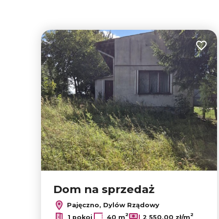
Dodaj
Dom na sprzedaż
Pajęczno, Dylów Rządowy
2
2
1 pokoj
40 m
2 550,00 zł/m