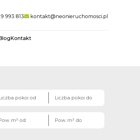
nk
9 993 813
kontakt@neonieruchomosci.pl
Blog
Kontakt
favorite