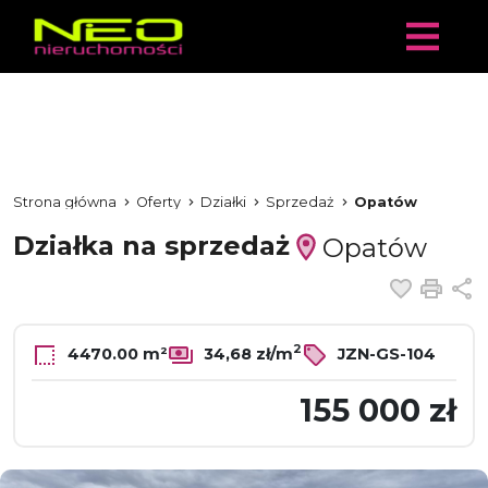
Strona główna
Oferty
Działki
Sprzedaż
Opatów
Działka na sprzedaż
Opatów
Dodaj 
Dru
U
2
4470.00 m²
34,68 zł/m
JZN-GS-104
155 000 zł