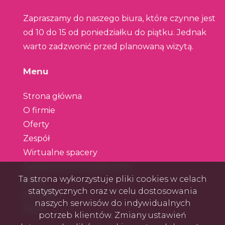
Zapraszamy do naszego biura, które czynne jest
od 10 do 15 od poniedziałku do piątku. Jednak
warto zadzwonić przed planowaną wizytą.
Menu
Strona główna
O firmie
Oferty
Zespół
Wirtualne spacery
Świadectwa energetyczne
Ta strona wykorzystuje pliki cookies w celach
Blog
statystycznych oraz w celu dostosowania
Kontakt
naszych serwisów do indywidualnych
Rodo
potrzeb klientów. Zmiany ustawień