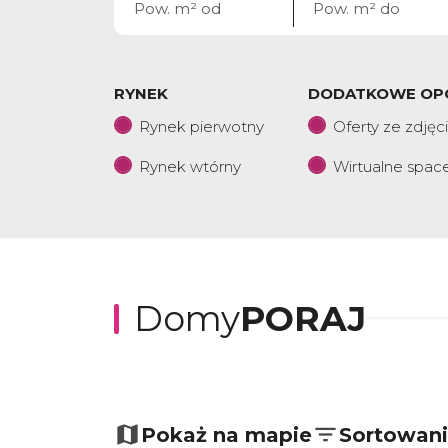
RYNEK
DODATKOWE OP
Rynek pierwotny
Oferty ze zdjęc
Rynek wtórny
Wirtualne spac
Domy
PORAJ
+
−
Pokaż na mapie
Sortowan