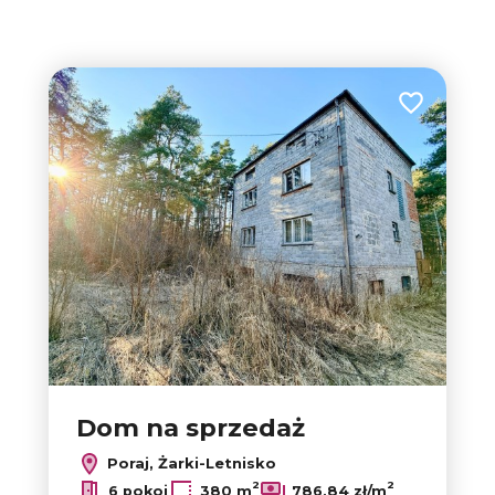
tabela
lista
Dodaj do u
Dom na sprzedaż
Poraj, Żarki-Letnisko
2
2
6 pokoi
380 m
786,84 zł/m