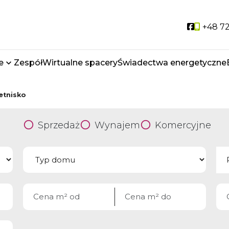
Social li
+48 72
e
Zespół
Wirtualne spacery
Świadectwa energetyczne
etnisko
Sprzedaż
Wynajem
Komercyjne