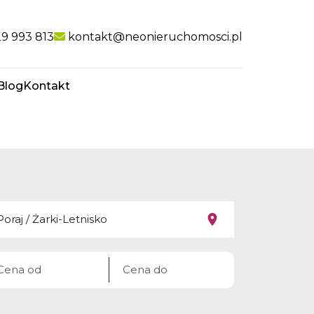
nk
9 993 813
kontakt@neonieruchomosci.pl
Blog
Kontakt
favorite