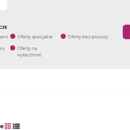
CJE
iami
Oferty specjalne
Oferty bez prowizji
ery
Oferty na
wyłączność
ie